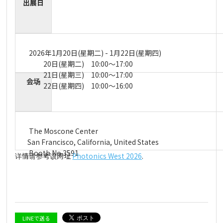
出展日
2026年1月20日(星期二) - 1月22日(星期四)
20日(星期二) 10:00～17:00
21日(星期三) 10:00～17:00
会场
22日(星期四) 10:00～16:00
The Moscone Center
San Francisco, California, United States
Booth No.3591
详情请参考该网址
Photonics West 2026
.
LINEで送る