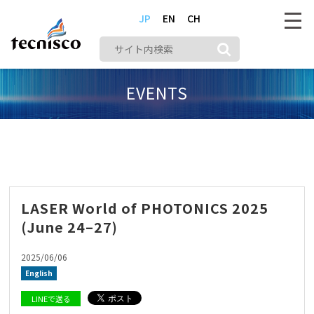
JP
EN
CH
EVENTS
株式会社テクニスコ
メディア
English
LASER World of PHOTONICS 2025 (June 24–27)
LASER World of PHOTONICS 2025
(June 24–27)
2025/06/06
English
LINEで送る