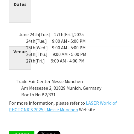
Dates
June 24th[Tue.] - 27th[Fri.],2025
24th[Tue.] 9:00 AM - 5:00 PM
25th[Wed.] 9:00 AM - 5:00 PM
Venue
26th[Thu.] 9:00 AM - 5:00 PM
27th[Fri.] 9:00 AM - 4:00 PM
Trade Fair Center Messe München
Am Messesee 2, 81829 Munich, Germany
Booth No.B2/331
For more information, please refer to
LASER World of
PHOTONICS 2025 | Messe München
Website.