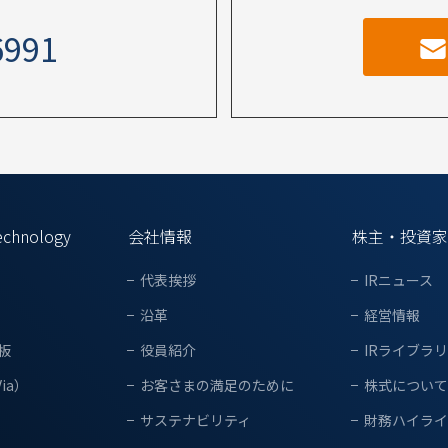
6991
echnology
会社情報
株主・投資家
代表挨拶
IRニュース
沿革
経営情報
基板
役員紹介
IRライブラ
ia）
お客さまの満足のために
株式について
サステナビリティ
財務ハイライ