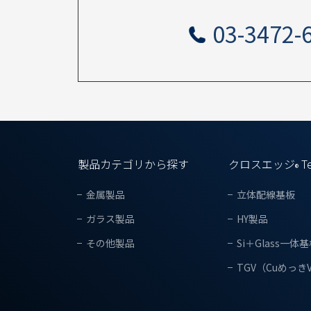
03-3472-
製品カテゴリから探す
クロスエッジ
T
®
金属製品
立体配線基板
ガラス製品
HY製品
その他製品
Si＋Glass一体
TGV（CuめっきV