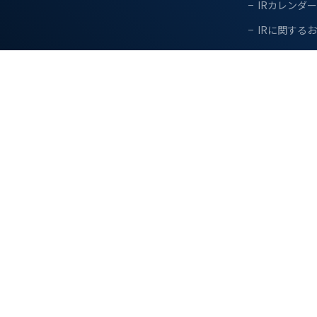
IRカレンダー
IRに関する
ディスクロー
電子公告
免責事項
わせ
サイトマップ
プライバシーポリシー
公的研究開発へ
Copyright © TECNISCO, LTD. All Right Reserved.