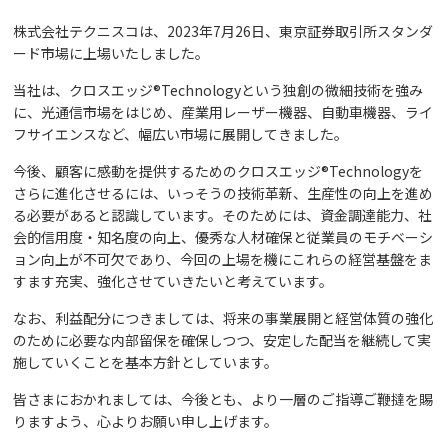
株式会社テクニスコは、2023年7月26日、東京証券取引所スタンダ
ード市場に上場いたしました。
当社は、クロスエッジ®Technologyという独創の微細技術を強み
に、光通信市場をはじめ、産業用レーザー機器、自動車機器、ライ
フサイエンスなど、幅広い市場に展開してきました。
今後、顧客に感動を提供するためのクロスエッジ®Technologyを
さらに進化させるには、いっそうの技術革新、生産性の向上を進め
る必要があると認識しています。そのためには、資金調達能力、社
会的信用度・知名度の向上、優秀な人材確保と従業員のモチベーシ
ョン向上が不可欠であり、今回の上場を機にこれらの経営基盤をま
すます充実、強化させていきたいと考えています。
なお、利益配分につきましては、将来の事業展開と経営体質の強化
のために必要な内部留保を確保しつつ、安定した配当を継続して実
施していくことを基本方針としています。
皆さまにおかれましては、今後とも、より一層のご指導ご鞭撻を賜
りますよう、心よりお願い申し上げます。