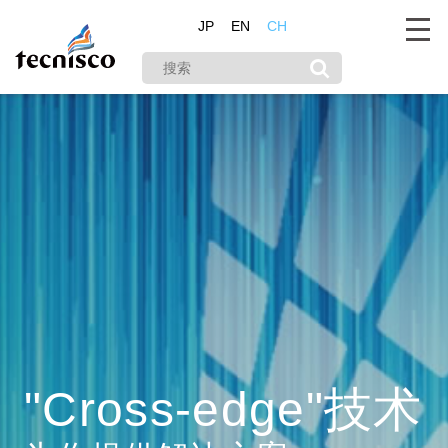
JP
EN
CH
"Cross-edge"技术